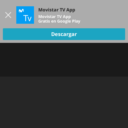
Iniciar sesión
Movistar TV App
B
Movistar TV App
Gratis en Google Play
TV EN VIVO
Descargar