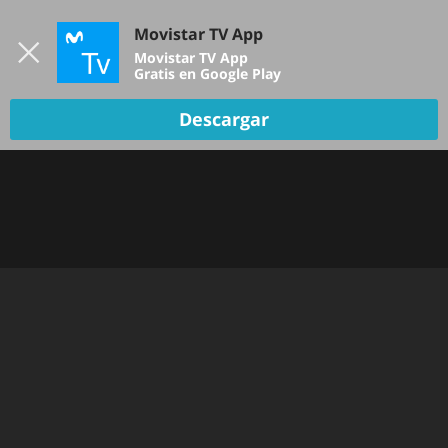
Iniciar sesión
Movistar TV App
B
Movistar TV App
Gratis en Google Play
Descargar