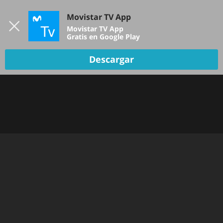
Iniciar sesión
Movistar TV App
B
Movistar TV App
Gratis en Google Play
Descargar