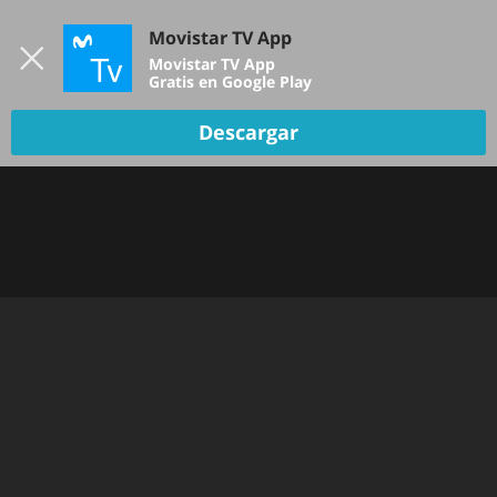
Iniciar sesión
Movistar TV App
B
Movistar TV App
Gratis en Google Play
Descargar