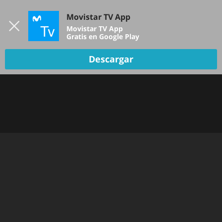
Iniciar sesión
Movistar TV App
B
Movistar TV App
Gratis en Google Play
Descargar