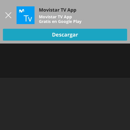
Iniciar sesión
Movistar TV App
B
Movistar TV App
Gratis en Google Play
Descargar