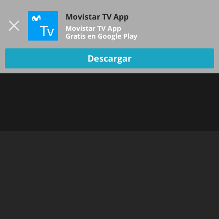
Iniciar sesión
Movistar TV App
B
Movistar TV App
Gratis en Google Play
Descargar