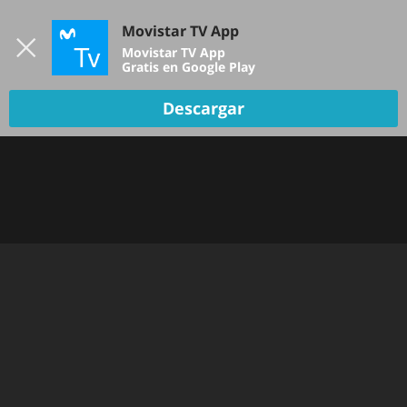
Iniciar sesión
Movistar TV App
B
Movistar TV App
Gratis en Google Play
Descargar