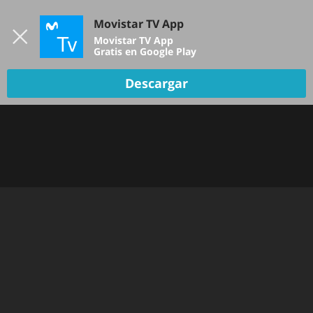
Iniciar sesión
Movistar TV App
B
Movistar TV App
Gratis en Google Play
Descargar
Oops!
Hemos tenido un problema... Inténtalo