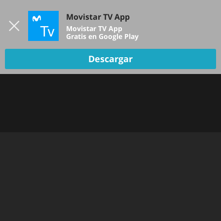
Iniciar sesión
Movistar TV App
B
Movistar TV App
Gratis en Google Play
Descargar