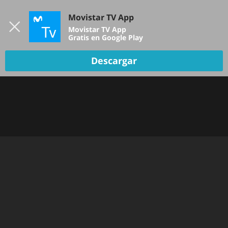
Iniciar sesión
Movistar TV App
B
Movistar TV App
Gratis en Google Play
Descargar