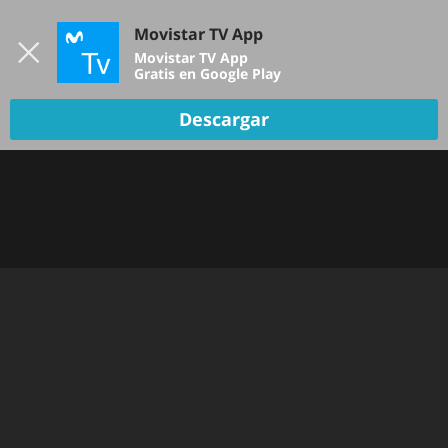
Iniciar sesión
Movistar TV App
B
Movistar TV App
Gratis en Google Play
Descargar