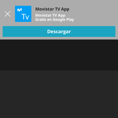
Iniciar sesión
Movistar TV App
B
Movistar TV App
Gratis en Google Play
Descargar