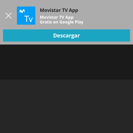
Iniciar sesión
Movistar TV App
B
Movistar TV App
Gratis en Google Play
Descargar