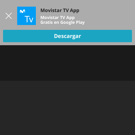
Iniciar sesión
Movistar TV App
B
Movistar TV App
Gratis en Google Play
Descargar