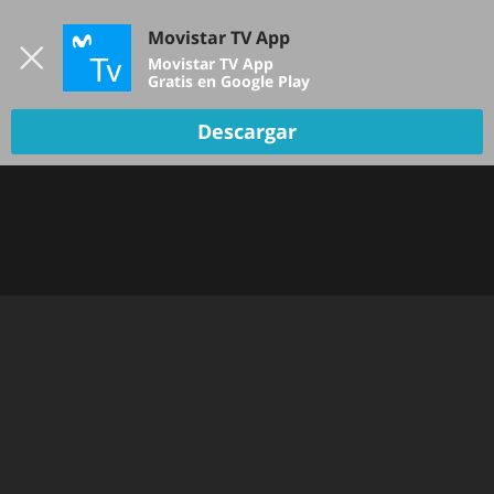
Iniciar sesión
Movistar TV App
B
Movistar TV App
Gratis en Google Play
Descargar