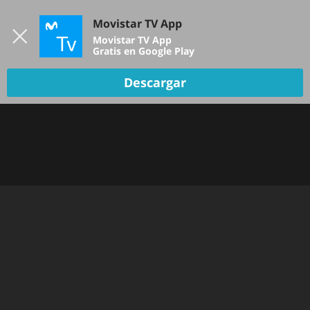
Iniciar sesión
Movistar TV App
B
Movistar TV App
Gratis en Google Play
Descargar