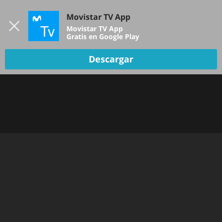
Iniciar sesión
Movistar TV App
B
Movistar TV App
Gratis en Google Play
Descargar