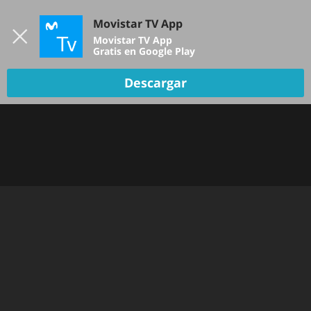
Iniciar sesión
Movistar TV App
B
Movistar TV App
Gratis en Google Play
TV EN VIVO
Descargar