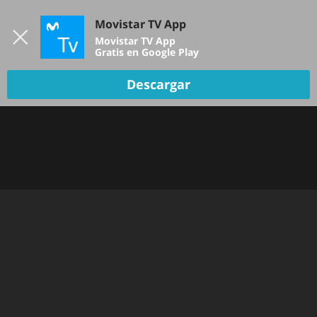
Iniciar sesión
Movistar TV App
B
Movistar TV App
Gratis en Google Play
Descargar