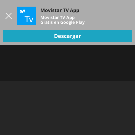
Iniciar sesión
Movistar TV App
B
Movistar TV App
Gratis en Google Play
Descargar