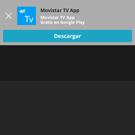
Iniciar sesión
Movistar TV App
B
Movistar TV App
Gratis en Google Play
TV EN VIVO
Descargar