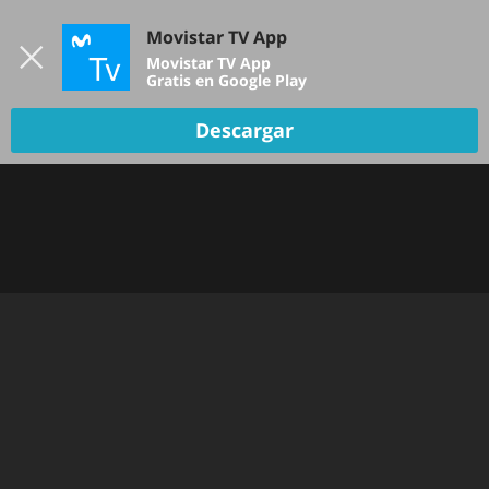
Iniciar sesión
Movistar TV App
B
Movistar TV App
Gratis en Google Play
Descargar