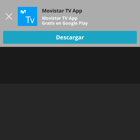
Iniciar sesión
Movistar TV App
B
Movistar TV App
Gratis en Google Play
TV EN VIVO
Descargar