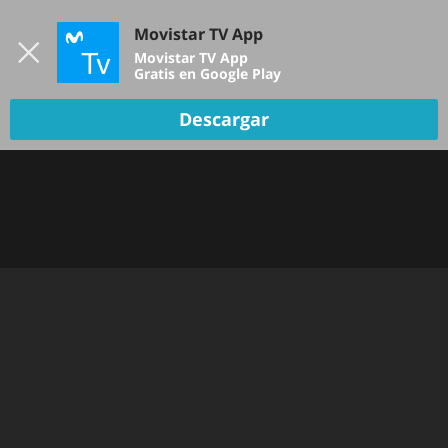
Iniciar sesión
Movistar TV App
B
Movistar TV App
Gratis en Google Play
Descargar