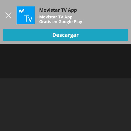
Iniciar sesión
Movistar TV App
B
Movistar TV App
Gratis en Google Play
TV EN VIVO
Descargar