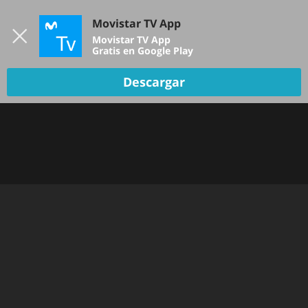
Iniciar sesión
Movistar TV App
B
Movistar TV App
Gratis en Google Play
TV EN VIVO
Descargar