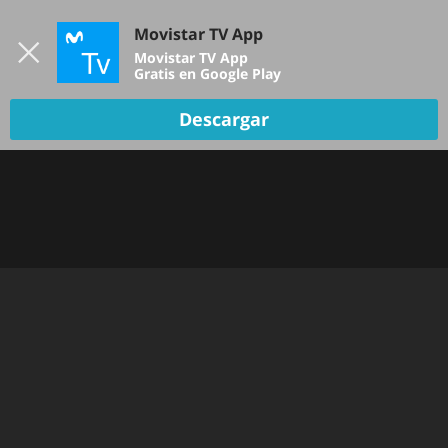
Iniciar sesión
Movistar TV App
B
Movistar TV App
Gratis en Google Play
Descargar