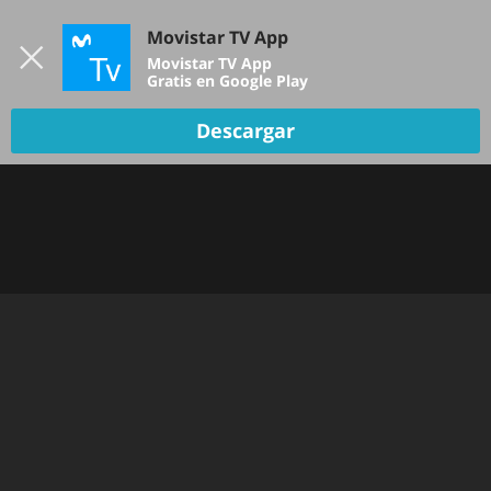
Iniciar sesión
Movistar TV App
B
Movistar TV App
Gratis en Google Play
TV EN VIVO
Descargar