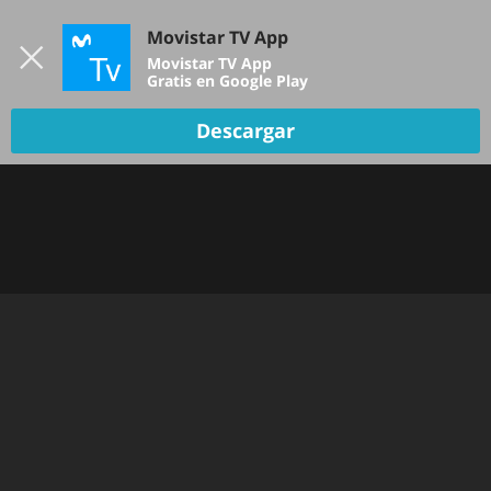
Iniciar sesión
Movistar TV App
B
Movistar TV App
Gratis en Google Play
Descargar