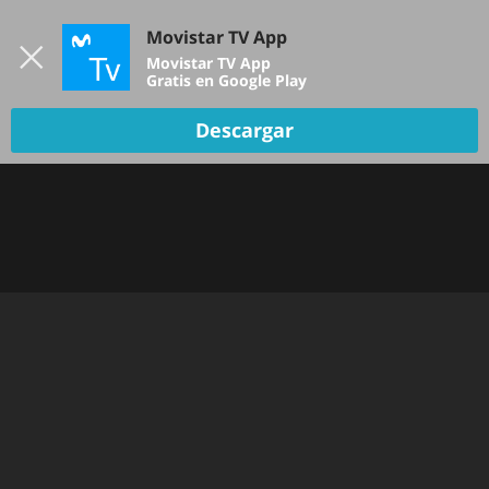
Iniciar sesión
Movistar TV App
B
Movistar TV App
Gratis en Google Play
Descargar