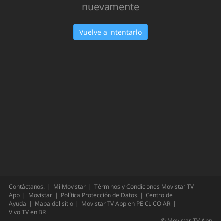
Oops!
Hemos tenido un problema... Inténtalo
nuevamente
Vuelve a intentarlo
Contáctanos.
Mi Movistar
Términos y Condiciones Movistar TV
App
Movistar
Política Protección de Datos
Centro de
Ayuda
Mapa del sitio
Movistar TV App en
PE
CL
CO
AR
Vivo TV en
BR
©
Movistar TV App