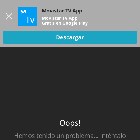
Iniciar sesión
Movistar TV App
B
Movistar TV App
Gratis en Google Play
TV EN VIVO
Descargar
DEPORTES
NOTICIAS
PELÍCULAS Y SERIES
KIDS