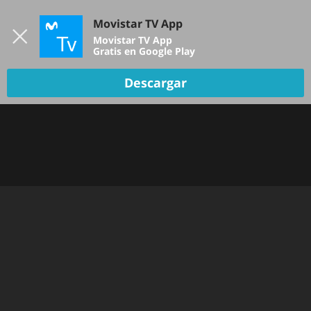
Iniciar sesión
Movistar TV App
B
Movistar TV App
Gratis en Google Play
Descargar