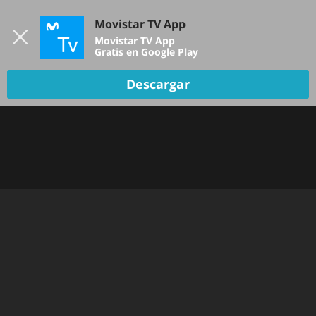
Iniciar sesión
Movistar TV App
B
Movistar TV App
Gratis en Google Play
Descargar