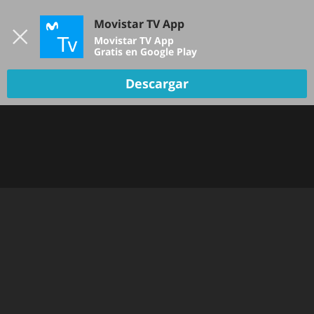
Iniciar sesión
Movistar TV App
B
Movistar TV App
Gratis en Google Play
TV EN VIVO
Descargar