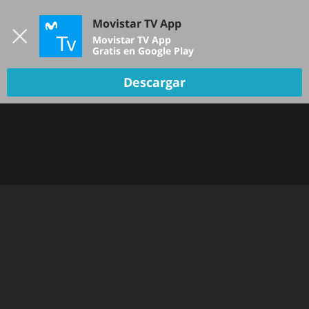
Iniciar sesión
Movistar TV App
B
Movistar TV App
Gratis en Google Play
TV EN VIVO
Descargar