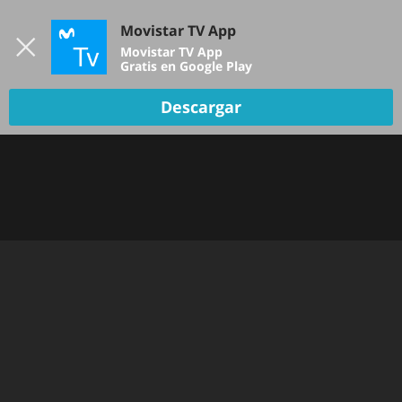
Iniciar sesión
Movistar TV App
B
Movistar TV App
Gratis en Google Play
Descargar