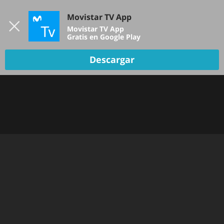
Iniciar sesión
Movistar TV App
B
Movistar TV App
Gratis en Google Play
TV EN VIVO
Descargar