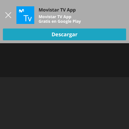
Iniciar sesión
Movistar TV App
B
Movistar TV App
Gratis en Google Play
Descargar