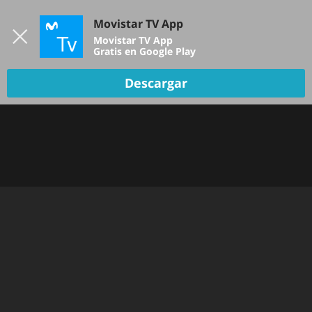
Iniciar sesión
Movistar TV App
B
Movistar TV App
Gratis en Google Play
Descargar