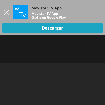
Iniciar sesión
Movistar TV App
B
Movistar TV App
Gratis en Google Play
Descargar