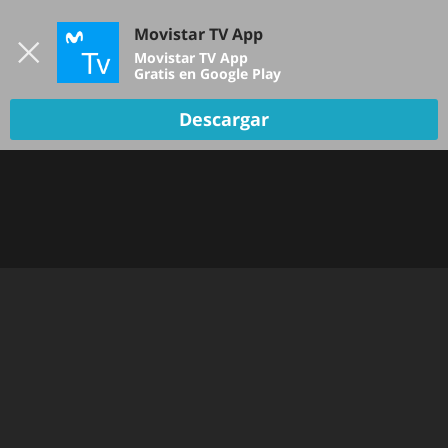
Iniciar sesión
Movistar TV App
B
Movistar TV App
Gratis en Google Play
Descargar