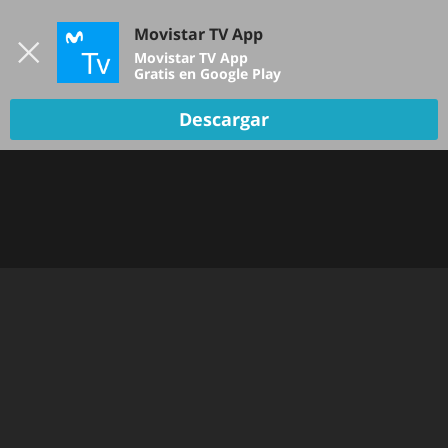
Iniciar sesión
Movistar TV App
B
Movistar TV App
Gratis en Google Play
TV EN VIVO
Descargar