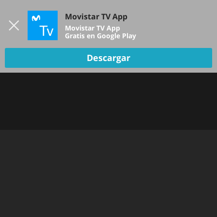
Iniciar sesión
Movistar TV App
B
Movistar TV App
Gratis en Google Play
Descargar