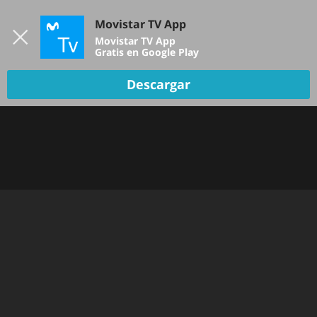
Iniciar sesión
Movistar TV App
B
Movistar TV App
Gratis en Google Play
Descargar