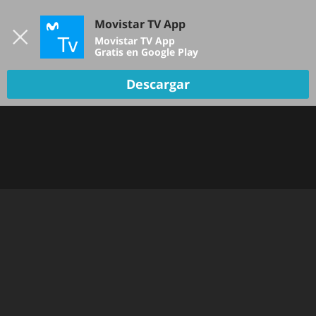
Iniciar sesión
Movistar TV App
B
Movistar TV App
Gratis en Google Play
TV EN VIVO
Descargar