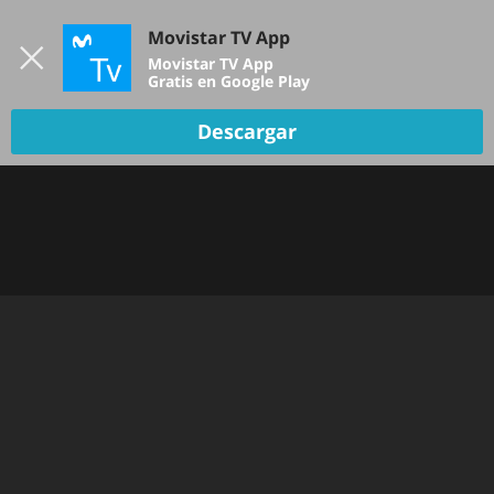
Iniciar sesión
Movistar TV App
B
Movistar TV App
Gratis en Google Play
TV EN VIVO
Descargar