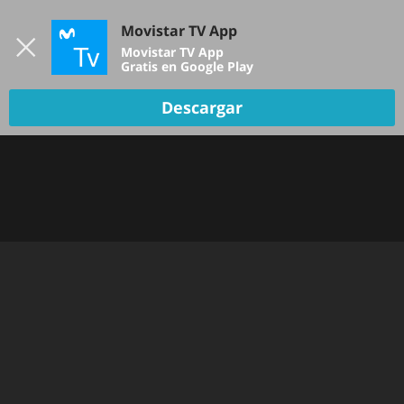
Iniciar sesión
Movistar TV App
B
Movistar TV App
Gratis en Google Play
Descargar