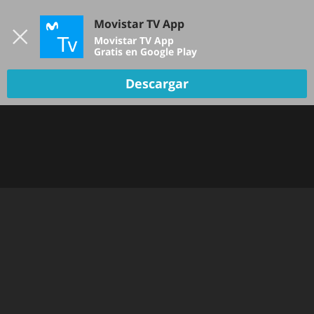
Iniciar sesión
Movistar TV App
B
Movistar TV App
Gratis en Google Play
TV EN VIVO
Descargar