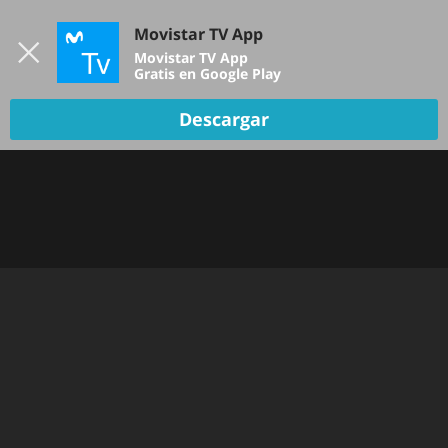
Iniciar sesión
Movistar TV App
B
Movistar TV App
Gratis en Google Play
Descargar